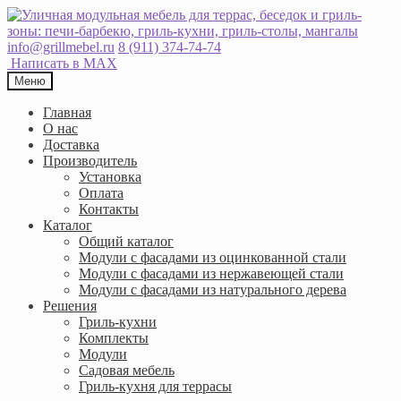
Перейти
Перейти
к
к
навигации
содержимому
info@grillmebel.ru
8 (911) 374-74-74
Написать в MAX
Меню
Главная
О нас
Доставка
Производитель
Установка
Оплата
Контакты
Каталог
Общий каталог
Модули с фасадами из оцинкованной стали
Модули с фасадами из нержавеющей стали
Модули с фасадами из натурального дерева
Решения
Гриль-кухни
Комплекты
Модули
Садовая мебель
Гриль-кухня для террасы