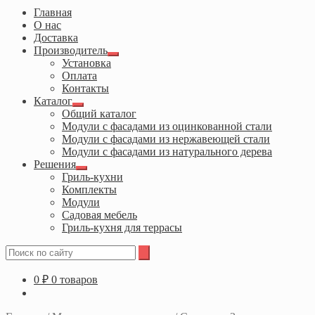
Главная
О нас
Доставка
Производитель
Развернутое
Установка
вложенное
Оплата
меню
Контакты
Каталог
Развернутое
Общий каталог
вложенное
Модули с фасадами из оцинкованной стали
меню
Модули с фасадами из нержавеющей стали
Модули с фасадами из натурального дерева
Решения
Развернутое
Гриль-кухни
вложенное
Комплекты
меню
Модули
Садовая мебель
Гриль-кухня для террасы
Поиск
Найти
по
сайту
0
₽
0 товаров